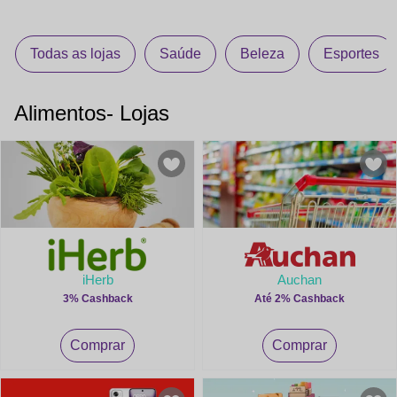
Todas as lojas
Saúde
Beleza
Esportes
Alimentos- Lojas
iHerb
Auchan
3% Cashback
Até 2% Cashback
Comprar
Comprar