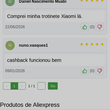
D
Daniel Nascimento Muabi
Comprei minha trotinete Xiaomi lá.
22/06/2026
(
0
)
N
nuno.vasques1
cashback funcionou bem
09/01/2026
(
0
)
«
1
»
1 / 1
Produtos de Aliexpress