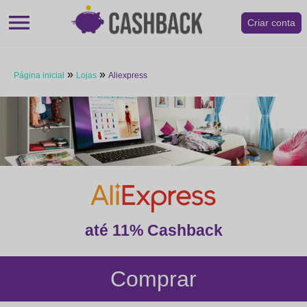
menu
Criar conta
»
»
Página inicial
Lojas
Aliexpress
até 11% Cashback
Comprar