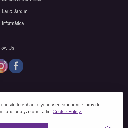
Lar & Jardim
Informática
llow Us
our site to enhance your user experience, provide
t, and analyze our traffic.
Cookie Policy.