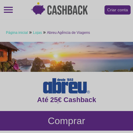
menu
Criar conta
»
»
Página inicial
Lojas
Abreu Agência de Viagens
Até 25ָ€ Cashback
Comprar