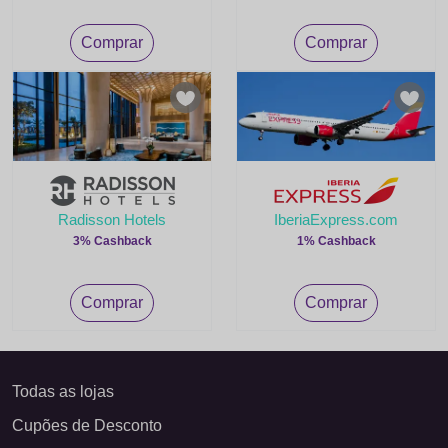
Comprar
Comprar
Radisson Hotels
IberiaExpress.com
3% Cashback
1% Cashback
Comprar
Comprar
Todas as lojas
Cupões de Desconto