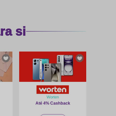
a si
Worten
Até 4% Cashback