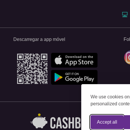
Descarregar a app móvel
Fo
We use cookies on 
personalized conten
Accept all