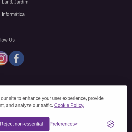
Lar & Jardim
Informática
llow Us
our site to enhance your user experience, provide
t, and analyze our traffic.
Cookie Policy.
Reject non-essential
Preferences