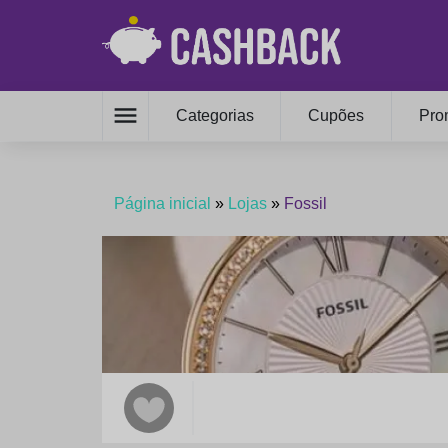
menu
Categorias
Cupões
Pro
Página inicial
»
Lojas
»
Fossil