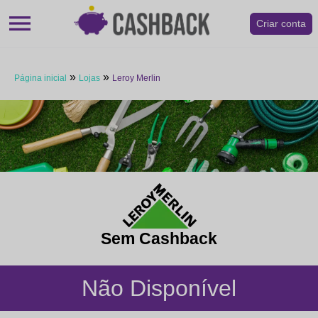
menu
Criar conta
»
»
Página inicial
Lojas
Leroy Merlin
Sem Cashback
Não Disponível