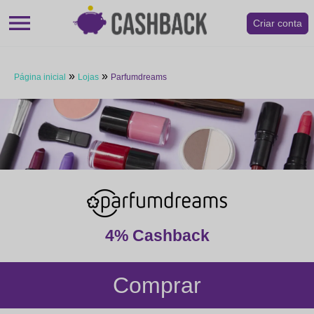
menu
Criar conta
»
»
Página inicial
Lojas
Parfumdreams
4% Cashback
Comprar