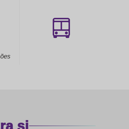
ções
a si