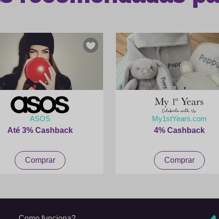
ASOS
My1stYears.com
Até 3% Cashback
4% Cashback
Comprar
Comprar
Como funciona?