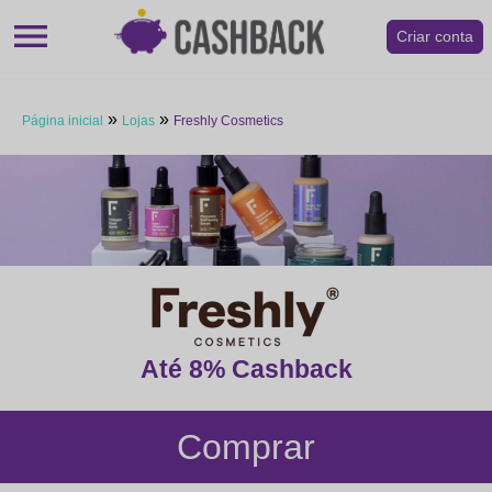
menu
Criar conta
»
»
Página inicial
Lojas
Freshly Cosmetics
Até 8% Cashback
Comprar