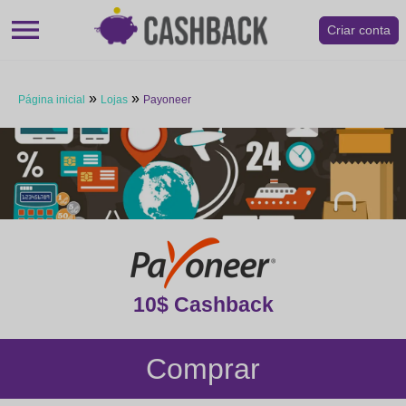
menu
Criar conta
»
»
Página inicial
Lojas
Payoneer
10$ Cashback
Comprar