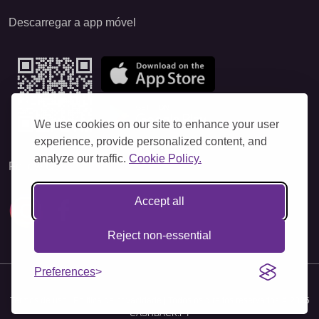
Descarregar a app móvel
We use cookies on our site to enhance your user
experience, provide personalized content, and
analyze our traffic.
Cookie Policy.
Follow Us
Accept all
Reject non-essential
Preferences
Termos de uso
|
Política de privacidade
|
Todos os direitos reservados © 2025
CASHBACK.PT